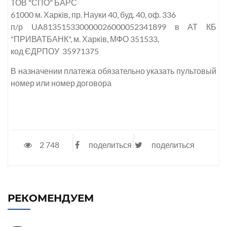
ТОВ "СПО" БАРС
61000 м. Харкiв, пр. Науки 40, буд. 40, оф. 336
п/р UA813515330000026000052341899 в АТ КБ
"ПРИВАТБАНК", м. Харкiв, МФО 351533,
код
ЄДРПОУ 35971375
В назначении платежа обязательно указать пультовый
номер или номер договора
2 748
поделиться
поделиться
РЕКОМЕНДУЕМ