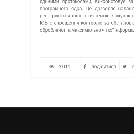
єдиними протоколами, використовує зага
програмного ядра. Це дозволяє налашту
реєструються іншою системою. Сукупніст
ІСБ є спрощення контролю за обстановко
обробленої та максимально чіткої інформац
3 011
поділитися
п