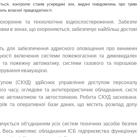
ься, контролю станів усередині зон, видачі повідомлень про трив
роль власної працездатності.
хоронне та технологічне відеоспостереження. Забезпе
вки в зонах, що охороняються, забезпечує найбільш достові
ть для забезпечення адресного оповіщення про виникне
ідності включення системи пожежогасіння та димовидален
 та пожежну автоматику, системи газового та порошков
ерування евакуацією.
тупом (СКУД) здійснює управління доступом персонал
чого часу, оглядове та антитерористичне обладнання, сист
ною автоматикою та автостоянкою. Робота СКУД заснована
ріїв та оперативної бази даних, що містить розклад допу
чується об'єднанням усіх систем технічних засобів безпек
). Весь комплекс обладнання ІСБ підприємства функціонує