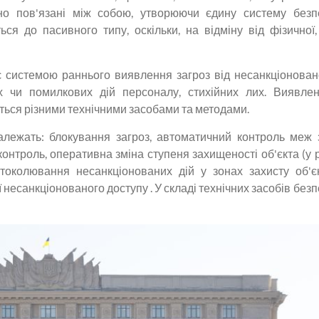
сно пов'язані між собою, утворюючи єдину систему безп
ься до пасивного типу, оскільки, на відміну від фізичної,
є системою раннього виявлення загроз від несанкціонован
х чи помилкових дій персоналу, стихійних лих. Виявлен
ються різними технічними засобами та методами.
алежать: блокування загроз, автоматичний контроль меж 
контроль, оперативна зміна ступеня захищеності об'єкта (у р
токолювання несанкціонованих дій у зонах захисту об'єк
несанкціонованого доступу . У складі технічних засобів безп