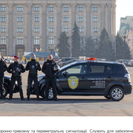
оронно-тривожну та периметральну сигналізації. Служить для забезпеч