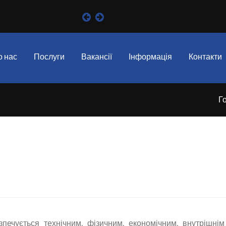
Барс
- Надійний захис
 нас
Послуги
Вакансії
Інформація
Контакти
Г
5
Серп
печується технічним, фізичним, економічним, внутрішнім