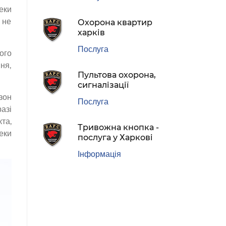
еки
 не
Охорона квартир
харків
Послуга
ого
ня,
Пультова охорона,
сигналізації
зон
Послуга
азі
та,
Тривожна кнопка -
еки
послуга у Харкові
Інформація