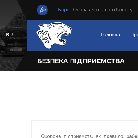
Барс
- Опора для вашого бізнесу
RU
Головна
Про
БЕЗПЕКА ПІДПРИЄМСТВА
Охорона підприємств, як правило, забез