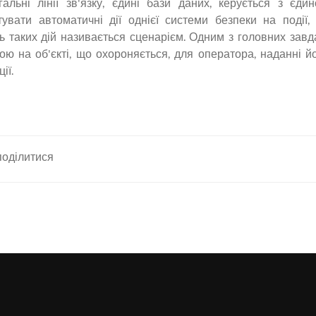
льні лінії зв'язку, єдині бази даних, керується з єдин
вати автоматичні дії однієї системи безпеки на події,
ь таких дій називається сценарієм. Одним з головних завд
ю на об'єкті, що охороняється, для оператора, наданні й
ії.
оділитися