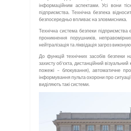
інформаційним аспектами. Усі вони ті
підприємства. Технічна безпека відносит
безпосередньо впливає на зловмисника.
Технічна система безпеки підприємства 
проникнення порушників, неправомірни
нейтралізація та ліквідація загроз викону
До функцій технічних засобів безпеки н
захисту об'єкта, дистанційний візуальний 
пожежі – блокування), автоматичне про
інформування пульта охорони про ситуації 
виділяють такі системи.