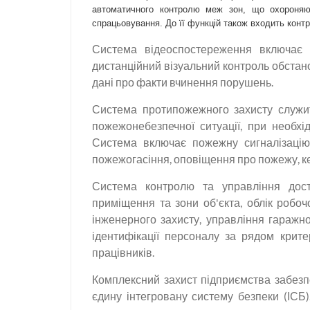
автоматичного контролю меж зон, що охороняют
спрацьовування. До її функцій також входить конт
Система відеоспостереження включає о
дистанційний візуальний контроль обстано
дані про факти вчинення порушень.
Система протипожежного захисту служи
пожежонебезпечної ситуації, при необх
Система включає пожежну сигналізацію
пожежогасіння, оповіщення про пожежу, к
Система контролю та управління дос
приміщення та зони об'єкта, облік робо
інженерного захисту, управління гараж
ідентифікації персоналу за рядом крите
працівників.
Комплексний захист підприємства забезпе
єдину інтегровану систему безпеки (ІСБ