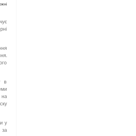
ожні
чує
рні
ння
ня.
ого
у в
еми
 на
ску
и у
 за