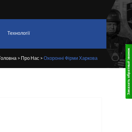
го бізнесу
Барс
- На
Технології
Головна
>
Про Нас
>
Охоронні Фірми Харкова