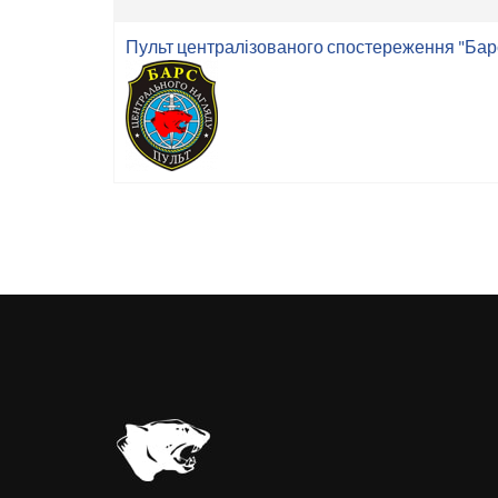
Пульт централізованого спостереження "Бар