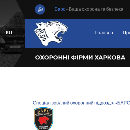
Барс
- Ваша охорона та безпека
RU
Головна
Про
ОХОРОННІ ФІРМИ ХАРКОВА
Спеціалізований охоронний підрозділ «БАРС