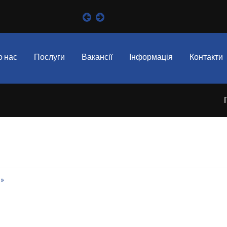
Барс
- Опора для вашо
 нас
Послуги
Вакансії
Інформація
Контакти
»